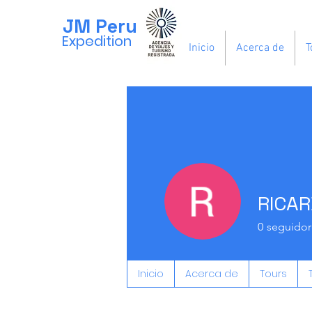
JM Peru
Expedition
Inicio
Acerca de
T
RICA
0
seguidor
Inicio
Acerca de
Tours