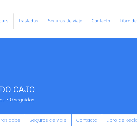
ours
Traslados
Seguros de viaje
Contacto
Libro d
RDO CAJO
es
0
seguidos
Traslados
Seguros de viaje
Contacto
Libro de Rec